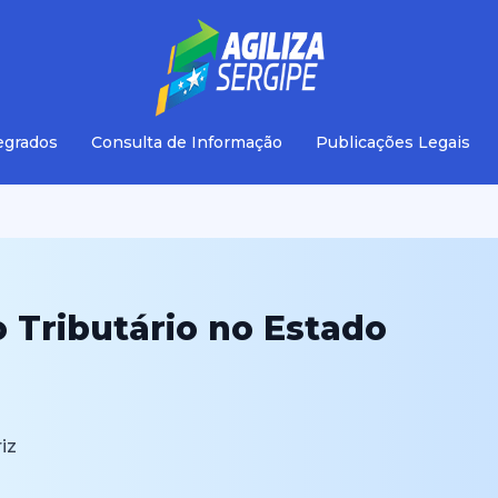
egrados
Consulta de Informação
Publicações Legais
o Tributário no Estado
iz